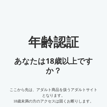
StreamFab オールインワン
67-in-1強力な動画ダウンロードソリューション：Youtube、Amazon
年齢認証
Prime、U-Next、AbemaTVなどの1000以上の有料・無料動画サイト
から映画、ドラマ、音楽を素早くダウンロードします。最新動画
でも1080pでダウンロードできる唯一ソフト！
あなたは18歳以上です
無料ダウンロード
か？
100%安全（ウィルスチェック済）
詳細情報 >
ここから先は、アダルト商品を扱うアダルトサイト
となります。
ホーム
>
動画ダウンロード・保存
>
torrentとは?トレント ダウンロー
18歳未満の方のアクセスは固くお断りします。
ドソフト4選