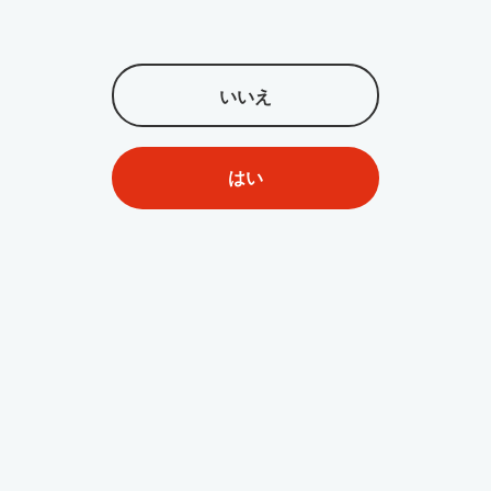
torrentとは?トレント ダウン
いいえ
ロードソフト4選
nazo
2025/12/09
6336
動画ダウンロード・保存
はい
要約：
本記事ではよく使われているTorrentをご紹介します
が、及びTorrentの安全性が低いし、現在、ほとんど利用でき
なくなっています。そこで、Torrentの代わりに安全性の高い
動画保存方法も！
StreamFab DRM M3U8 ダウンローダ
ー