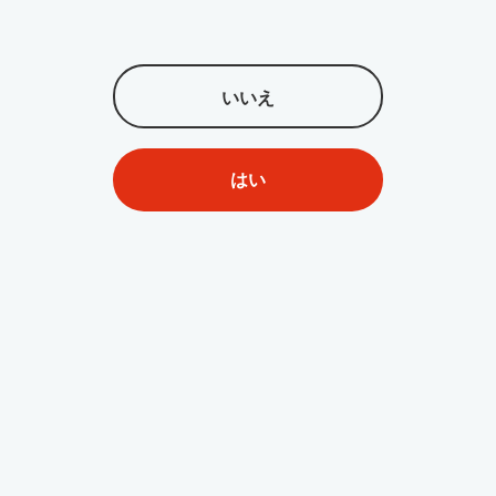
モザイク除去に最新技術のAIを
駆使？モザイクを消すことがで
きるツール数々ご紹介！
いいえ
nazo
2024/01/19
27294
アダルト漫画・画像
はい
要約：
モザイクを消すには専用のソフトやアプリが必要と
なります。本記事では、動画や画像につけたモザイクを消す
ツールについてご紹介したいと思います。
写真加工 AI ー 低画質の写真や画像
を綺麗にする
• 品質を損なうことなく、写真を最大40倍に拡大