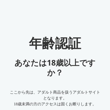
DVDFab 写真加工 AI
4つのAIモード：ワンクリック美化、拡大、ノイズ解除、シャープ
年齢認証
モードで画像の画質を上げます。
無料ダウンロード
あなたは18歳以上です
100%安全（ウィルスチェック済）
詳細情報 >
か？
ホーム
>
アダルト漫画・画像
>
モザイク除去に最新技術のAIを駆
ここから先は、アダルト商品を扱うアダルトサイト
使？モザイクを消すことができるツール数々ご紹介！
となります。
18歳未満の方のアクセスは固くお断りします。